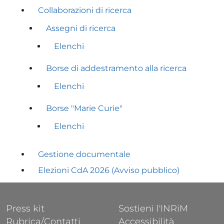
Collaborazioni di ricerca
Assegni di ricerca
Elenchi
Borse di addestramento alla ricerca
Elenchi
Borse "Marie Curie"
Elenchi
Gestione documentale
Elezioni CdA 2026 (Avviso pubblico)
FOOTER 1
FOOTER 2
Press kit
Sostieni l'INRiM
Rubrica/Contatti
Accessibilità