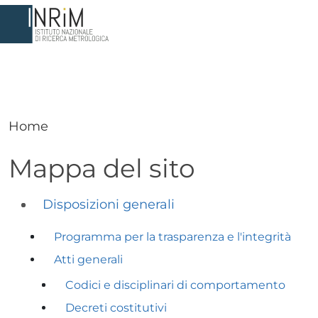
Salta al contenuto principale
Home
Mappa del sito
Naviga la sezione
Disposizioni generali
Programma per la trasparenza e l'integrità
Atti generali
Codici e disciplinari di comportamento
Decreti costitutivi