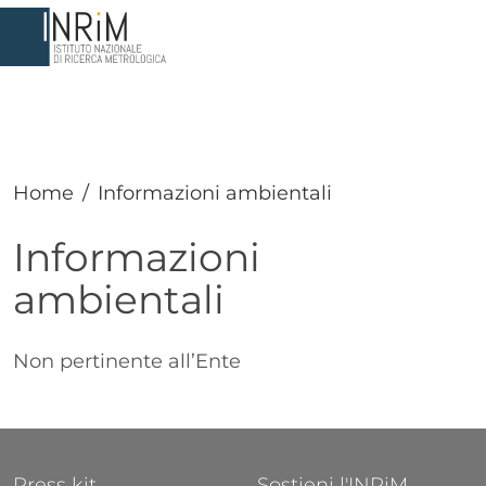
Salta al contenuto principale
Home
Informazioni ambientali
Informazioni
ambientali
Paragrafo
Testo
Non pertinente all’Ente
FOOTER 1
FOOTER 2
Press kit
Sostieni l'INRiM