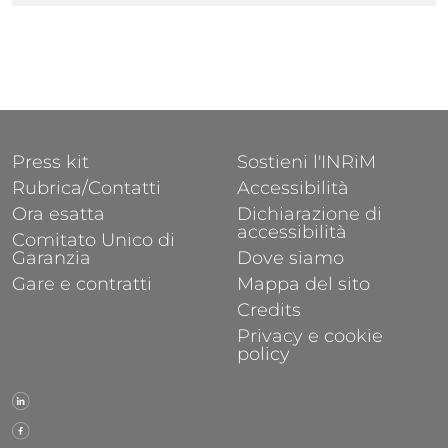
Correlati
FOOTER 1
FOOTER 2
Press kit
Sostieni l'INRiM
Rubrica/Contatti
Accessibilità
Ora esatta
Dichiarazione di
accessibilità
Comitato Unico di
Garanzia
Dove siamo
Gare e contratti
Mappa del sito
Credits
Privacy e cookie
policy