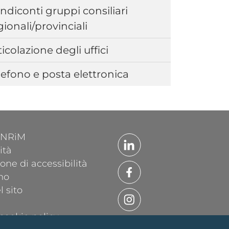
ndiconti gruppi consiliari
gionali/provinciali
ticolazione degli uffici
lefono e posta elettronica
'INRiM
ità
one di accessibilità
mo
 sito
cookie policy