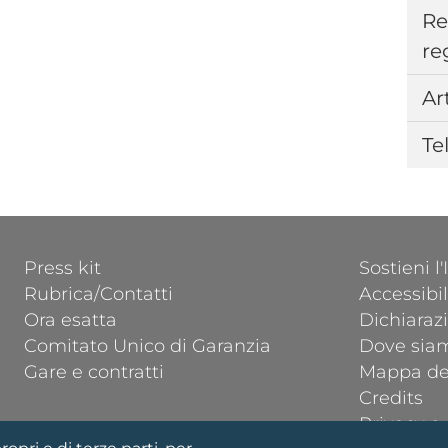
Re
re
Ar
Te
FOOTER 1
FOOTER 2
Press kit
Sostieni l
Rubrica/Contatti
Accessibil
Ora esatta
Dichiarazi
Comitato Unico di Garanzia
Dove sia
Gare e contratti
Mappa del
Credits
Privacy e 