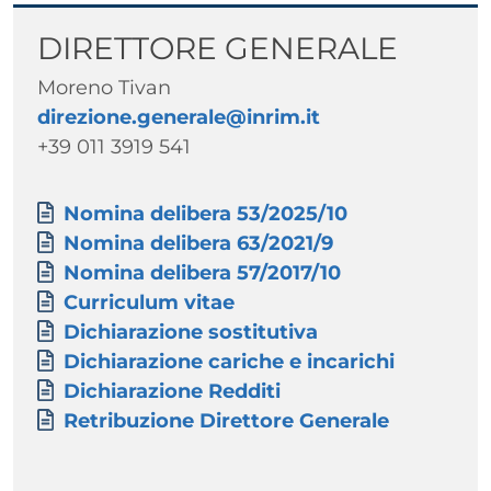
Paragrafo
Titolo
DIRETTORE GENERALE
Testo
Moreno Tivan
direzione.generale@inrim.it
+39 011 3919 541
Paragrafo
Allegati
Documento
Nomina delibera 53/2025/10
Documento
Nomina delibera 63/2021/9
Documento
Nomina delibera 57/2017/10
Documento
Curriculum vitae
Documento
Dichiarazione sostitutiva
Documento
Dichiarazione cariche e incarichi
Documento
Dichiarazione Redditi
Documento
Retribuzione Direttore Generale