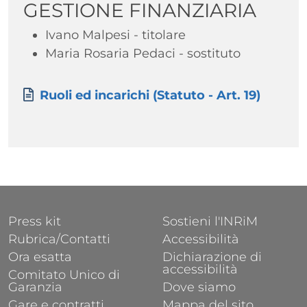
GESTIONE FINANZIARIA
Testo
Ivano Malpesi - titolare
Maria Rosaria Pedaci - sostituto
Paragrafo
Allegati
Documento
Ruoli ed incarichi (Statuto - Art. 19)
FOOTER 1
FOOTER 2
Press kit
Sostieni l'INRiM
Rubrica/Contatti
Accessibilità
Ora esatta
Dichiarazione di
accessibilità
Comitato Unico di
Garanzia
Dove siamo
Gare e contratti
Mappa del sito