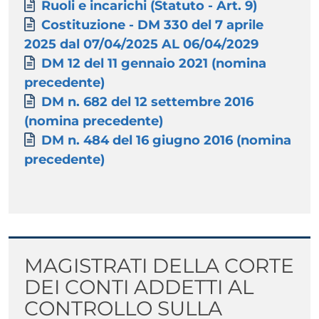
Paragrafo
Allegati
Documento
Ruoli e incarichi (Statuto - Art. 9)
Documento
Costituzione - DM 330 del 7 aprile
2025 dal 07/04/2025 AL 06/04/2029
Documento
DM 12 del 11 gennaio 2021 (nomina
precedente)
Documento
DM n. 682 del 12 settembre 2016
(nomina precedente)
Documento
DM n. 484 del 16 giugno 2016 (nomina
precedente)
Titolo
MAGISTRATI DELLA CORTE
DEI CONTI ADDETTI AL
CONTROLLO SULLA