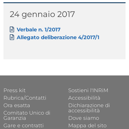
Titolo
24 gennaio 2017
Paragrafo
Allegati
Documento
Verbale n. 1/2017
Documento
Allegato deliberazione 4/2017/1
FOOTER 1
FOOTER 2
Press kit
Sostieni l'INRiM
Rubrica/Contatti
Accessibilità
Ora esatta
Dichiarazione di
accessibilità
Comitato Unico di
Garanzia
Dove siamo
Gare e contratti
Mappa del sito