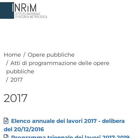
Salta al contenuto principale
Home
Opere pubbliche
Atti di programmazione delle opere
pubbliche
2017
2017
Paragrafo
Paragrafo
Allegati
Documento
Elenco annuale dei lavori 2017 - delibera
del 20/12/2016
Documento
Programma triennale dei lavori 2017-2019