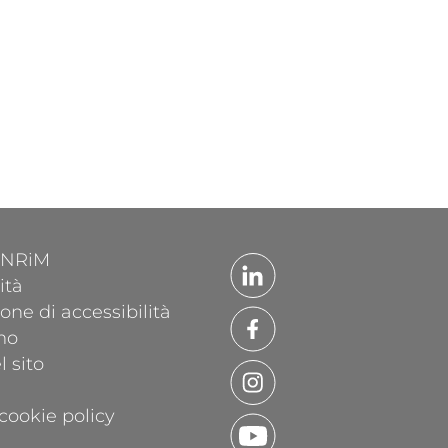
'INRiM
ità
one di accessibilità
mo
 sito
cookie policy