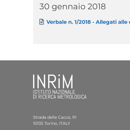
Titolo
30 gennaio 2018
Paragrafo
Allegati
Documento
Verbale n. 1/2018 - Allegati alle 
Strada delle Cacce, 91
10135 Torino, ITALY