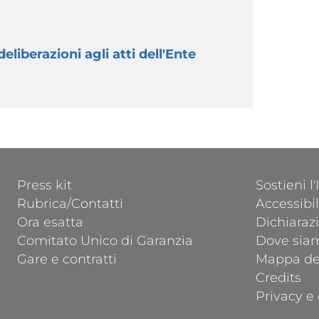
deliberazioni agli atti dell'Ente
FOOTER 1
FOOTER 2
Press kit
Sostieni l
Rubrica/Contatti
Accessibil
Ora esatta
Dichiarazi
Comitato Unico di Garanzia
Dove sia
Gare e contratti
Mappa del
Credits
Privacy e 