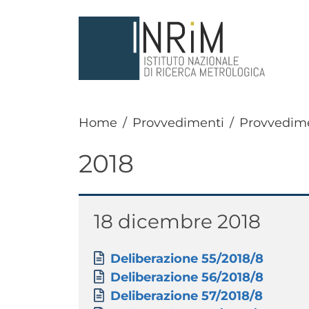
Salta al contenuto principale
Home
Provvedimenti
Provvedimen
2018
Paragrafo
Titolo
18 dicembre 2018
Paragrafo
Allegati
Documento
Deliberazione 55/2018/8
Documento
Deliberazione 56/2018/8
Documento
Deliberazione 57/2018/8