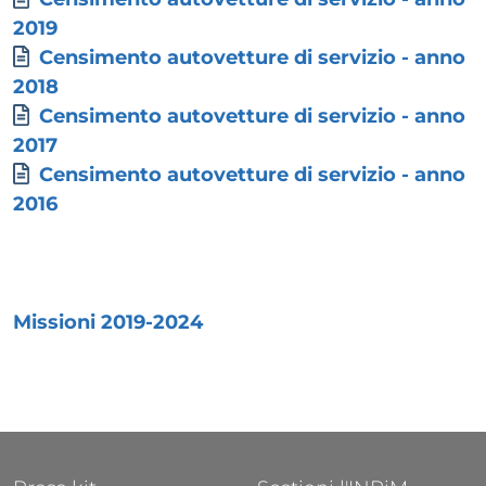
2019
Documento
Censimento autovetture di servizio - anno
2018
Documento
Censimento autovetture di servizio - anno
2017
Documento
Censimento autovetture di servizio - anno
2016
Paragrafo
Allegati
Documento
Missioni 2019-2024
FOOTER 1
FOOTER 2