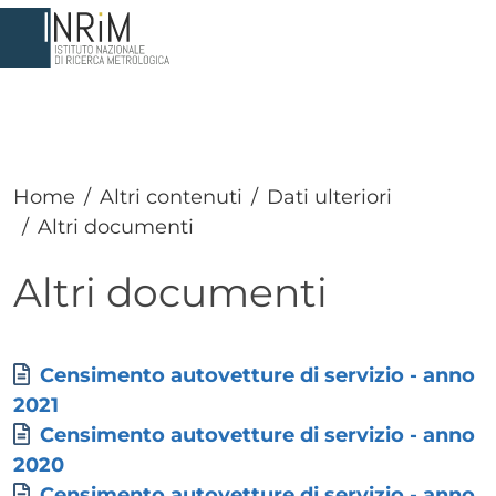
Salta al contenuto principale
Home
Altri contenuti
Dati ulteriori
Altri documenti
Altri documenti
Paragrafo
Paragrafo
Allegati
Documento
Censimento autovetture di servizio - anno
2021
Documento
Censimento autovetture di servizio - anno
2020
Documento
Censimento autovetture di servizio - anno