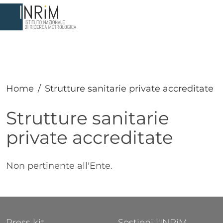
Salta al contenuto principale
Home
Strutture sanitarie private accreditate
Strutture sanitarie
private accreditate
Paragrafo
Testo
Non pertinente all'Ente.
FOOTER 1
FOOTER 2
Press kit
Sostieni l'INRiM