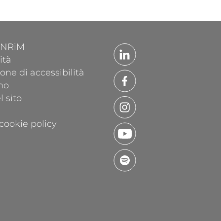
'INRiM
ità
one di accessibilità
mo
 sito
cookie policy