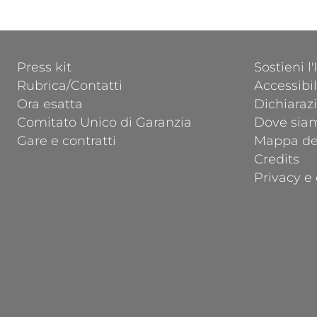
FOOTER 1
FOOTER 2
Press kit
Sostieni l
Rubrica/Contatti
Accessibil
Ora esatta
Dichiarazi
Comitato Unico di Garanzia
Dove sia
Gare e contratti
Mappa del
Credits
Privacy e 