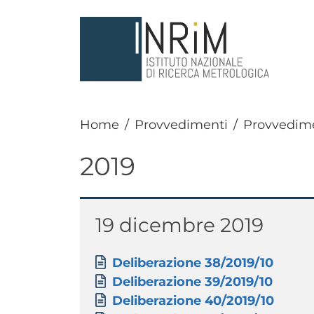
Salta al contenuto principale
Home
Provvedimenti
Provvedimen
2019
Paragrafo
Titolo
19 dicembre 2019
Paragrafo
Allegati
Documento
Deliberazione 38/2019/10
Documento
Deliberazione 39/2019/10
Documento
Deliberazione 40/2019/10