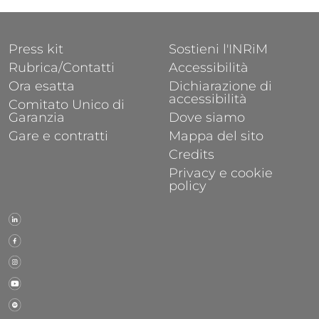
FOOTER 1
FOOTER 2
Press kit
Sostieni l'INRiM
Rubrica/Contatti
Accessibilità
Ora esatta
Dichiarazione di
accessibilità
Comitato Unico di
Garanzia
Dove siamo
Gare e contratti
Mappa del sito
Credits
Privacy e cookie
policy