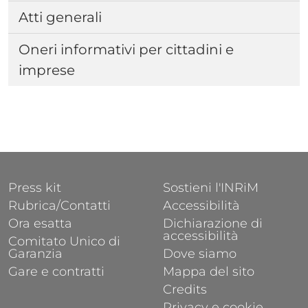
Atti generali
Oneri informativi per cittadini e
imprese
Correlati
FOOTER 1
FOOTER 2
Press kit
Sostieni l'INRiM
Rubrica/Contatti
Accessibilità
Ora esatta
Dichiarazione di
accessibilità
Comitato Unico di
Garanzia
Dove siamo
Gare e contratti
Mappa del sito
Credits
Privacy e cookie