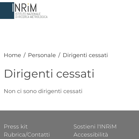
Salta al contenuto principale
Home
Personale
Dirigenti cessati
Dirigenti cessati
Paragrafo
Testo
Non ci sono dirigenti cessati
FOOTER 1
FOOTER 2
Press kit
Sostieni l'INRiM
Rubrica/Contatti
Accessibilità