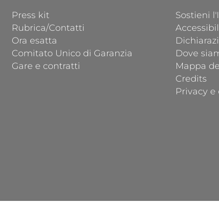
FOOTER 1
FOOTER 2
Press kit
Sostieni l
Rubrica/Contatti
Accessibil
Ora esatta
Dichiarazi
Comitato Unico di Garanzia
Dove sia
Gare e contratti
Mappa del
Credits
Privacy e 