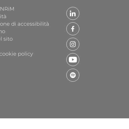
'INRiM
ità
one di accessibilità
mo
 sito
cookie policy