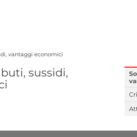
sidi, vantaggi economici
buti, sussidi,
So
va
ci
Cr
At