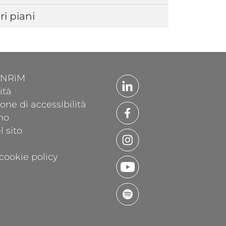
ri piani
'INRiM
ità
one di accessibilità
mo
 sito
cookie policy