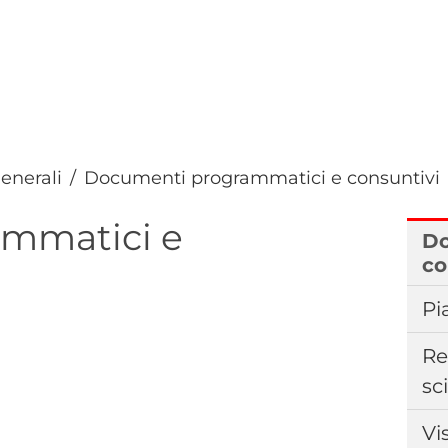
generali
Documenti programmatici e consuntivi
mmatici e
Do
co
Pi
Re
sc
Vi