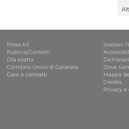
Alt
FOOTER 1
FOOTER 2
Press kit
Sostieni l
Rubrica/Contatti
Accessibil
Ora esatta
Dichiarazi
Comitato Unico di Garanzia
Dove sia
Gare e contratti
Mappa del
Credits
Privacy e 