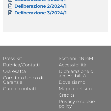
Documento
Deliberazione 2/2024/1
Documento
Deliberazione 3/2024/1
FOOTER 1
FOOTER 2
Press kit
Sostieni l'INRiM
Rubrica/Contatti
Accessibilità
Ora esatta
Dichiarazione di
accessibilità
Comitato Unico di
Garanzia
Dove siamo
Gare e contratti
Mappa del sito
Credits
Privacy e cookie
policy